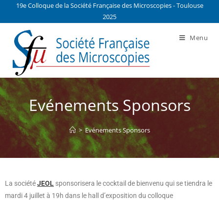
19e Colloque de la Société Française des Microscopies - Toulouse
2025
Menu
Evénements Sponsors
>
Evénements Sponsors
La société
JEOL
sponsorisera le cocktail de bienvenu qui se tiendra le
mardi 4 juillet à 19h dans le hall d’exposition du colloque