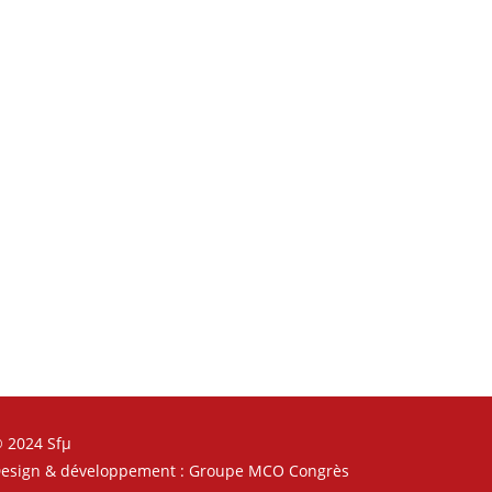
 2024 Sfµ
esign & développement : Groupe MCO Congrès