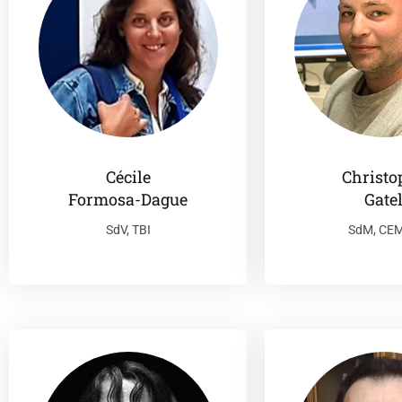
Cécile
Christo
Formosa-Dague
Gate
SdV, TBI
SdM, CE