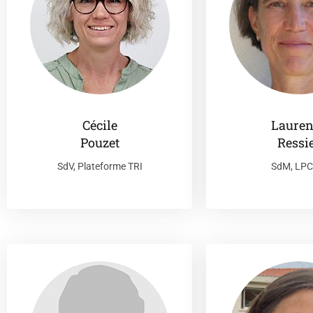
Cécile
Lauren
Pouzet
Ressi
SdV, Plateforme TRI
SdM, LP