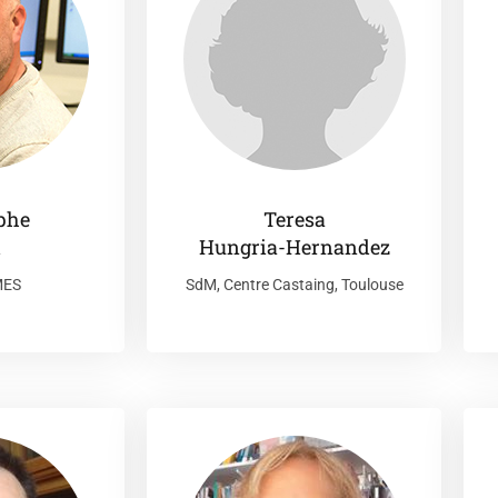
phe
Teresa
l
Hungria-Hernandez
MES
SdM, Centre Castaing, Toulouse