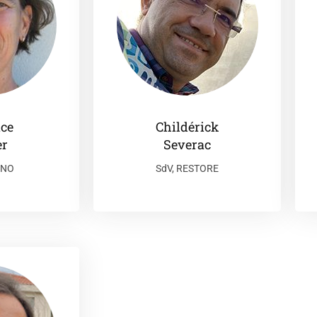
ce
Childérick
er
Severac
CNO
SdV, RESTORE