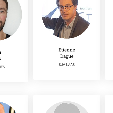
Etienne
n
Dague
s
SdV, LAAS
MES