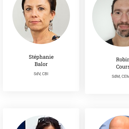
Stéphanie
Robi
Balor
Cour
SdV, CBI
SdM, CE