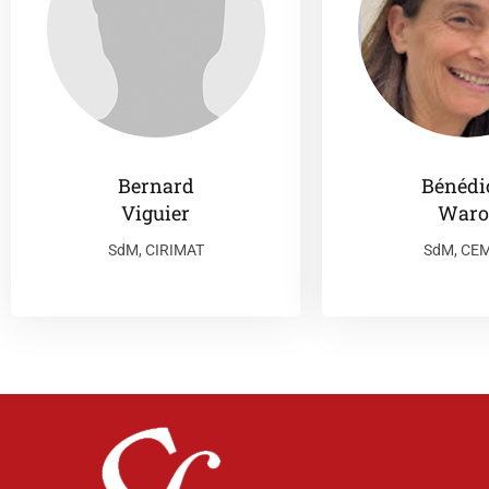
Bernard
Bénédi
Viguier
Waro
SdM, CIRIMAT
SdM, CE