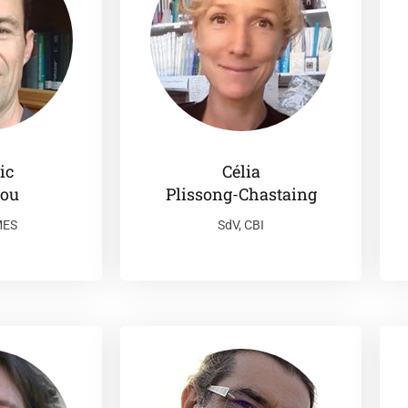
ic
Célia
ou
Plissong-Chastaing
MES
SdV, CBI