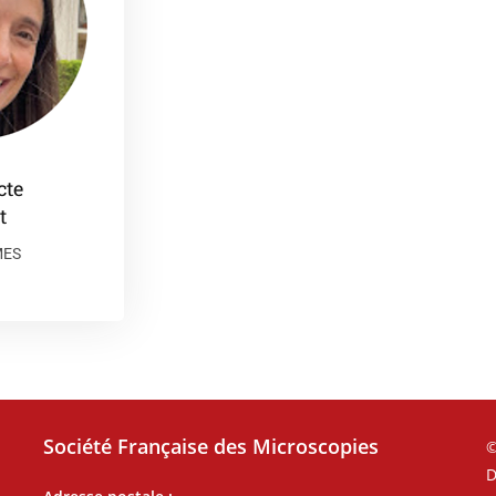
cte
t
MES
Société Française des Microscopies
©
D