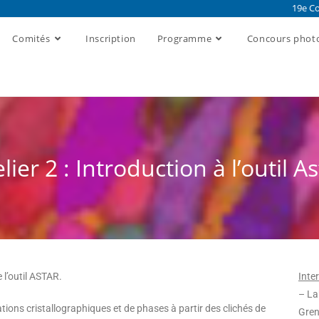
19e Co
Comités
Inscription
Programme
Concours phot
lier 2 : Introduction à l’outil A
e l’outil ASTAR.
Inte
– La
ons cristallographiques et de phases à partir des clichés de
Gren