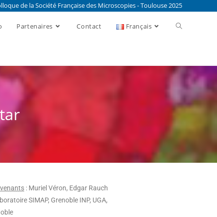
lloque de la Société Française des Microscopies - Toulouse 2025
o
Partenaires
Contact
Français
star
rvenants
: Muriel Véron, Edgar Rauch
boratoire SIMAP, Grenoble INP, UGA,
oble