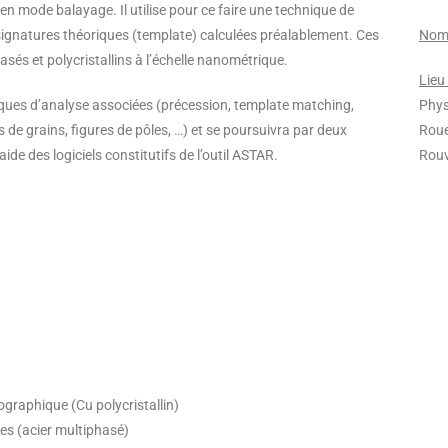
en mode balayage. Il utilise pour ce faire une technique de
signatures théoriques (template) calculées préalablement. Ces
Nomb
sés et polycristallins à l’échelle nanométrique.
Lieu
iques d’analyse associées (précession, template matching,
Phys
s de grains, figures de pôles, …) et se poursuivra par deux
Roue
de des logiciels constitutifs de l’outil ASTAR.
Rouv
ographique (Cu polycristallin)
nes (acier multiphasé)